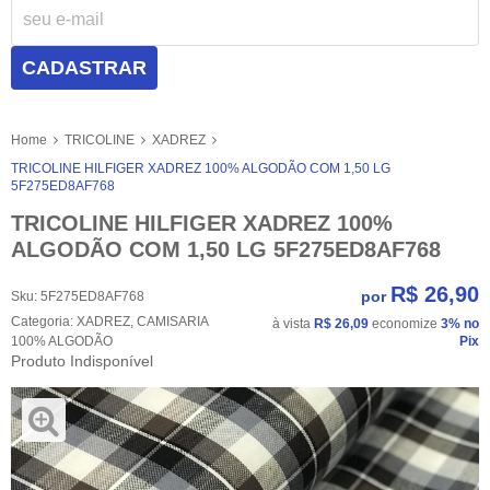
CADASTRAR
Home
TRICOLINE
XADREZ
TRICOLINE HILFIGER XADREZ 100% ALGODÃO COM 1,50 LG
5F275ED8AF768
TRICOLINE HILFIGER XADREZ 100%
ALGODÃO COM 1,50 LG 5F275ED8AF768
R$ 26,90
por
Sku:
5F275ED8AF768
Categoria:
XADREZ
,
CAMISARIA
à vista
R$ 26,09
economize
3%
no
100% ALGODÃO
Pix
Produto Indisponível