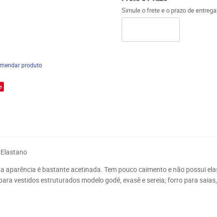
Simule o frete e o prazo de entreg
mendar produto
e
Elastano
ua aparência é bastante acetinada. Tem pouco caimento e não possui elast
 para vestidos estruturados modelo godê, evasê e sereia;
forro para saias