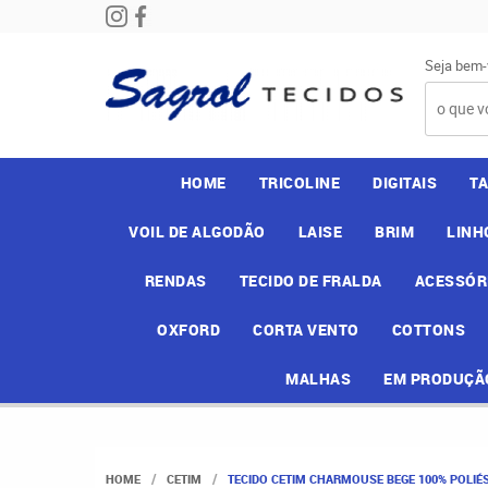
Seja bem-
HOME
TRICOLINE
DIGITAIS
T
VOIL DE ALGODÃO
LAISE
BRIM
LINH
RENDAS
TECIDO DE FRALDA
ACESSÓR
OXFORD
CORTA VENTO
COTTONS
MALHAS
EM PRODUÇÃ
HOME
CETIM
TECIDO CETIM CHARMOUSE BEGE 100% POLIÉS