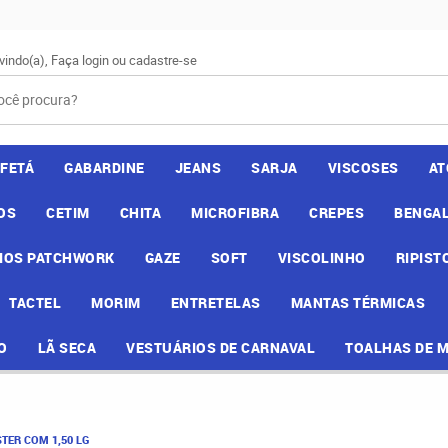
vindo(a),
Faça login
ou
cadastre-se
AFETÁ
GABARDINE
JEANS
SARJA
VISCOSES
AT
OS
CETIM
CHITA
MICROFIBRA
CREPES
BENGAL
IOS PATCHWORK
GAZE
SOFT
VISCOLINHO
RIPIST
TACTEL
MORIM
ENTRETELAS
MANTAS TÉRMICAS
O
LÃ SECA
VESTUÁRIOS DE CARNAVAL
TOALHAS DE 
TER COM 1,50 LG