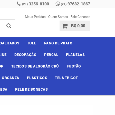
3256-8100
97682-1867
(21)
(21)
Meus Pedidos
Quem Somos
Fale Conosco
R$ 0,00
OALHADOS
TULE
PANO DE PRATO
INE
DECORAÇÃO
PERCAL
FLANELAS
OP
TECIDOS DE ALGODÃO CRÚ
FUSTÃO
ORGANZA
PLÁSTICOS
TELA TRICOT
MESA
PELE DE BONECAS