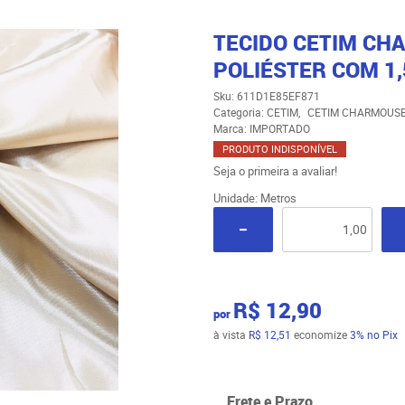
TECIDO CETIM CH
POLIÉSTER COM 1,
Sku:
611D1E85EF871
Categoria:
CETIM
CETIM CHARMOUS
Marca:
IMPORTADO
PRODUTO INDISPONÍVEL
Seja o primeira a avaliar!
Unidade: Metros
R$ 12,90
por
à vista
R$ 12,51
economize
3%
no Pix
Frete e Prazo