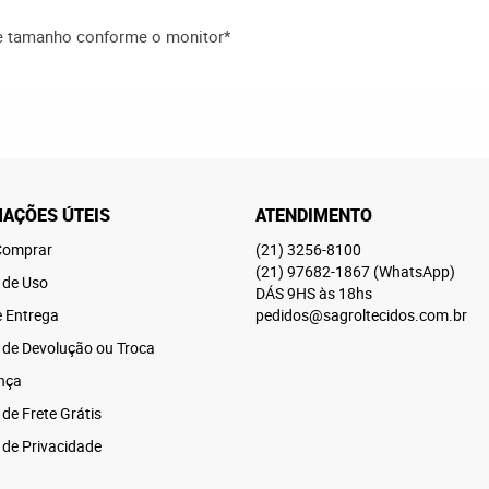
 e tamanho conforme o monitor*
AÇÕES ÚTEIS
ATENDIMENTO
omprar
(21)
3256-8100
(21)
97682-1867
(WhatsApp)
 de Uso
DÁS 9HS às 18hs
e Entrega
pedidos@sagroltecidos.com.br
a de Devolução ou Troca
nça
 de Frete Grátis
a de Privacidade