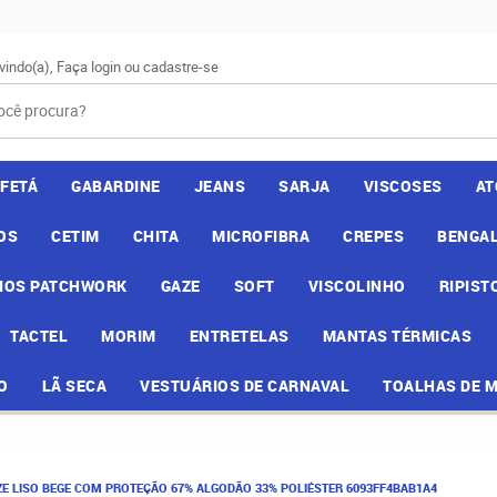
vindo(a),
Faça login
ou
cadastre-se
AFETÁ
GABARDINE
JEANS
SARJA
VISCOSES
AT
OS
CETIM
CHITA
MICROFIBRA
CREPES
BENGAL
IOS PATCHWORK
GAZE
SOFT
VISCOLINHO
RIPIST
TACTEL
MORIM
ENTRETELAS
MANTAS TÉRMICAS
O
LÃ SECA
VESTUÁRIOS DE CARNAVAL
TOALHAS DE 
E LISO BEGE COM PROTEÇÃO 67% ALGODÃO 33% POLIÉSTER 6093FF4BAB1A4