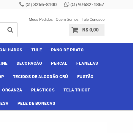
3256-8100
97682-1867
(21)
(21)
Meus Pedidos
Quem Somos
Fale Conosco
R$ 0,00
OALHADOS
TULE
PANO DE PRATO
INE
DECORAÇÃO
PERCAL
FLANELAS
OP
TECIDOS DE ALGODÃO CRÚ
FUSTÃO
ORGANZA
PLÁSTICOS
TELA TRICOT
MESA
PELE DE BONECAS