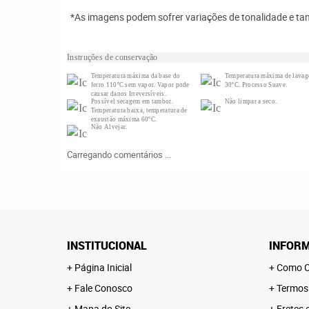
*As imagens podem sofrer variações de tonalidade e t
Instruções de conservação
Temperatura máxima da base do
Temperatura máxima de lava
ferro 110ºC sem vapor. Vapor pode
30ºC. Processo Suave.
causar danos Irreversíveis.
Possível secagem em tambor.
Não limpar a seco.
Temperatura baixa, temperatura de
exaustão máxima 60ºC.
Não Alvejar.
Carregando comentários ...
INSTITUCIONAL
INFORM
Página Inicial
Como C
Fale Conosco
Termos
Mapa do Site
Fretes 