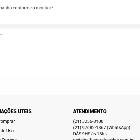
amanho conforme o monitor*
gem
AÇÕES ÚTEIS
ATENDIMENTO
omprar
(21)
3256-8100
(21)
97682-1867
(WhatsApp)
 de Uso
DÁS 9HS às 18hs
e Entrega
pedidos@sagroltecidos.com.br