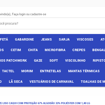
vindo(a),
Faça login
ou
cadastre-se
AFETÁ
GABARDINE
JEANS
SARJA
VISCOSES
AT
OS
CETIM
CHITA
MICROFIBRA
CREPES
BENGAL
IOS PATCHWORK
GAZE
SOFT
VISCOLINHO
RIPIST
TACTEL
MORIM
ENTRETELAS
MANTAS TÉRMICAS
O
LÃ SECA
VESTUÁRIOS DE CARNAVAL
TOALHAS DE 
E LISO CAQUI COM PROTEÇÃO 67% ALGODÃO 33% POLIÉSTER COM 1,40 LG