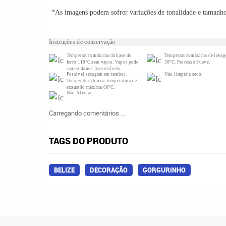
*As imagens podem sofrer variações de tonalidade e tamanh
Instruções de conservação
Temperatura máxima da base do
Temperatura máxima de lava
ferro 110ºC sem vapor. Vapor pode
30ºC. Processo Suave.
causar danos Irreversíveis.
Possível secagem em tambor.
Não limpar a seco.
Temperatura baixa, temperatura de
exaustão máxima 60ºC.
Não Alvejar.
Carregando comentários ...
TAGS DO PRODUTO
BELIZE
DECORAÇÃO
GORGURINHO