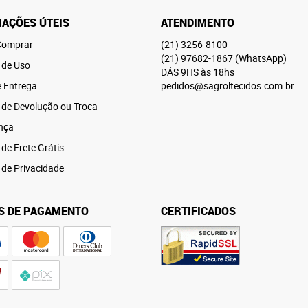
AÇÕES ÚTEIS
ATENDIMENTO
omprar
(21)
3256-8100
(21)
97682-1867
(WhatsApp)
 de Uso
DÁS 9HS às 18hs
e Entrega
pedidos@sagroltecidos.com.br
a de Devolução ou Troca
nça
 de Frete Grátis
a de Privacidade
S DE PAGAMENTO
CERTIFICADOS