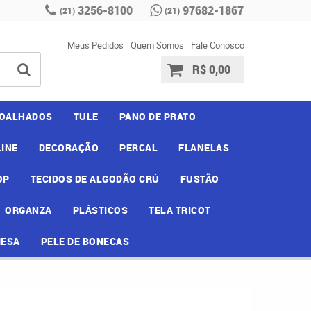
3256-8100
97682-1867
(21)
(21)
Meus Pedidos
Quem Somos
Fale Conosco
R$ 0,00
OALHADOS
TULE
PANO DE PRATO
INE
DECORAÇÃO
PERCAL
FLANELAS
OP
TECIDOS DE ALGODÃO CRÚ
FUSTÃO
ORGANZA
PLÁSTICOS
TELA TRICOT
MESA
PELE DE BONECAS