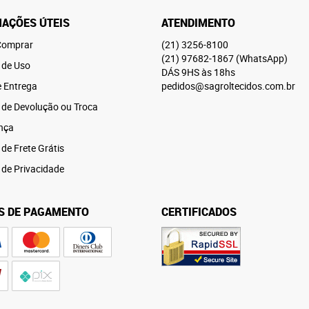
AÇÕES ÚTEIS
ATENDIMENTO
omprar
(21)
3256-8100
(21)
97682-1867
(WhatsApp)
 de Uso
DÁS 9HS às 18hs
e Entrega
pedidos@sagroltecidos.com.br
a de Devolução ou Troca
nça
 de Frete Grátis
a de Privacidade
S DE PAGAMENTO
CERTIFICADOS