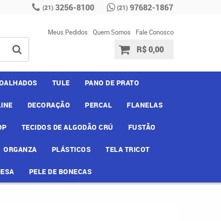
3256-8100
97682-1867
(21)
(21)
Meus Pedidos
Quem Somos
Fale Conosco
R$ 0,00
OALHADOS
TULE
PANO DE PRATO
INE
DECORAÇÃO
PERCAL
FLANELAS
OP
TECIDOS DE ALGODÃO CRÚ
FUSTÃO
ORGANZA
PLÁSTICOS
TELA TRICOT
MESA
PELE DE BONECAS