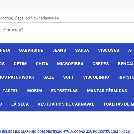
vindo(a),
Faça login
ou
cadastre-se
AFETÁ
GABARDINE
JEANS
SARJA
VISCOSES
AT
OS
CETIM
CHITA
MICROFIBRA
CREPES
BENGAL
IOS PATCHWORK
GAZE
SOFT
VISCOLINHO
RIPIST
TACTEL
MORIM
ENTRETELAS
MANTAS TÉRMICAS
O
LÃ SECA
VESTUÁRIOS DE CARNAVAL
TOALHAS DE 
 BELIZE LISO MARINHO COM PROTEÇÃO 67% ALGODÃO 33% POLIÉSTER COM 1,40 LG