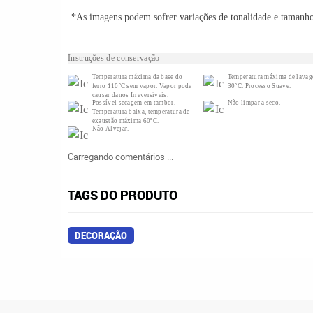
*As imagens podem sofrer variações de tonalidade e tamanh
Instruções de conservação
Temperatura máxima da base do
Temperatura máxima de lava
ferro 110ºC sem vapor. Vapor pode
30ºC. Processo Suave.
causar danos Irreversíveis.
Possível secagem em tambor.
Não limpar a seco.
Temperatura baixa, temperatura de
exaustão máxima 60ºC.
Não Alvejar.
Carregando comentários ...
TAGS DO PRODUTO
DECORAÇÃO