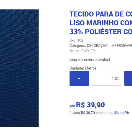
TECIDO PARA DE 
LISO MARINHO CO
33% POLIÉSTER CO
Sku:
302
Categoria:
DECORAÇÃO
IMPERMEÁVEI
Marca:
DHOLER
Seja o primeira a avaliar!
Unidade: Metros
R$ 39,90
por
à vista
R$ 38,70
economize
3%
no Pix