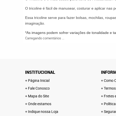
O
tricoline
é fácil de manusear,
costurar
e aplicar nas p
Essa tricoline serve
para fazer bolsas, mochilas, roupas
imaginação.
*As imagens podem sofrer variações de tonalidade e 
Carregando comentários ...
INSTITUCIONAL
INFORM
Página Inicial
Como C
Fale Conosco
Termos
Mapa do Site
Fretes 
Onde estamos
Polític
Indique nossa Loja
Segura