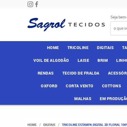
Seja bem-
HOME
TRICOLINE
DIGITAIS
T
VOIL DE ALGODÃO
LAISE
BRIM
LINH
RENDAS
TECIDO DE FRALDA
ACESSÓR
OXFORD
CORTA VENTO
COTTONS
MALHAS
EM PRODUÇÃ
HOME
DIGITAIS
TRICOLINE ESTAMPA DIGITAL 3D FLORAL 10