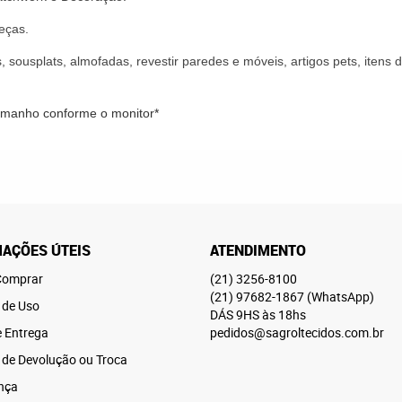
eças.
, sousplats, almofadas, revestir paredes e móveis, artigos pets, iten
tamanho conforme o monitor*
AÇÕES ÚTEIS
ATENDIMENTO
omprar
(21)
3256-8100
(21)
97682-1867
(WhatsApp)
 de Uso
DÁS 9HS às 18hs
e Entrega
pedidos@sagroltecidos.com.br
a de Devolução ou Troca
nça