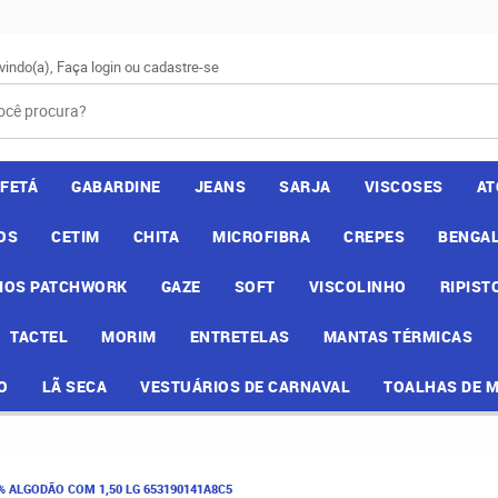
vindo(a),
Faça login
ou
cadastre-se
AFETÁ
GABARDINE
JEANS
SARJA
VISCOSES
AT
OS
CETIM
CHITA
MICROFIBRA
CREPES
BENGAL
IOS PATCHWORK
GAZE
SOFT
VISCOLINHO
RIPIST
TACTEL
MORIM
ENTRETELAS
MANTAS TÉRMICAS
O
LÃ SECA
VESTUÁRIOS DE CARNAVAL
TOALHAS DE 
0% ALGODÃO COM 1,50 LG 653190141A8C5