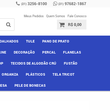
3256-8100
97682-1867
(21)
(21)
Meus Pedidos
Quem Somos
Fale Conosco
R$ 0,00
OALHADOS
TULE
PANO DE PRATO
INE
DECORAÇÃO
PERCAL
FLANELAS
OP
TECIDOS DE ALGODÃO CRÚ
FUSTÃO
ORGANZA
PLÁSTICOS
TELA TRICOT
MESA
PELE DE BONECAS