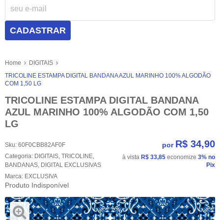
CADASTRAR
Home
DIGITAIS
TRICOLINE ESTAMPA DIGITAL BANDANA AZUL MARINHO 100% ALGODÃO
COM 1,50 LG
TRICOLINE ESTAMPA DIGITAL BANDANA
AZUL MARINHO 100% ALGODÃO COM 1,50
LG
R$ 34,90
por
Sku:
60F0CBB82AF0F
Categoria:
DIGITAIS
,
TRICOLINE
,
à vista
R$ 33,85
economize
3%
no
BANDANAS
,
DIGITAL EXCLUSIVAS
Pix
Marca:
EXCLUSIVA
Produto Indisponível