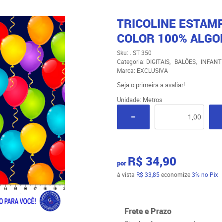
TRICOLINE ESTAMP
COLOR 100% ALGO
Sku:
. ST 350
Categoria:
DIGITAIS
BALÕES
INFANT
Marca:
EXCLUSIVA
Seja o primeira a avaliar!
Unidade: Metros
R$ 34,90
por
à vista
R$ 33,85
economize
3%
no Pix
Frete e Prazo