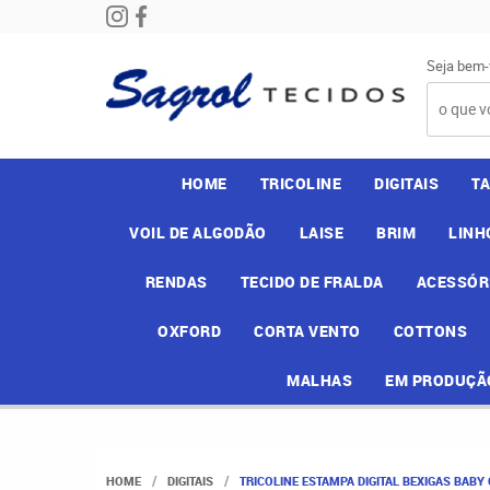
Seja bem-
HOME
TRICOLINE
DIGITAIS
T
VOIL DE ALGODÃO
LAISE
BRIM
LINH
RENDAS
TECIDO DE FRALDA
ACESSÓR
OXFORD
CORTA VENTO
COTTONS
MALHAS
EM PRODUÇÃ
HOME
DIGITAIS
TRICOLINE ESTAMPA DIGITAL BEXIGAS BABY