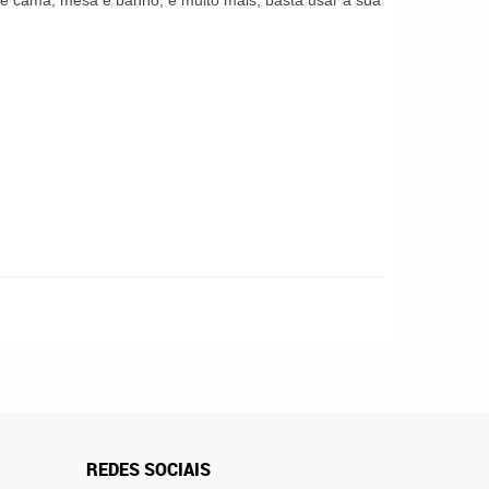
s de cama, mesa e banho, e muito mais, basta usar a sua
REDES SOCIAIS