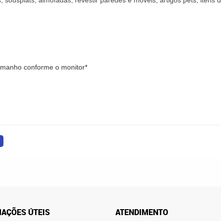
, sousplats, almofadas, revestir paredes e móveis, artigos pets, iten
tamanho conforme o monitor*
AÇÕES ÚTEIS
ATENDIMENTO