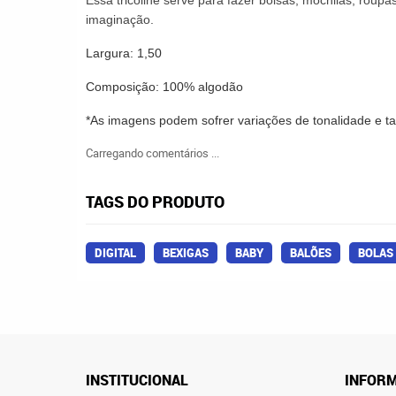
Essa tricoline serve
para fazer bolsas, mochilas, roupas
imaginação.
Largura: 1,50
Composição: 100% algodão
*As imagens podem sofrer variações de tonalidade e 
Carregando comentários ...
TAGS DO PRODUTO
DIGITAL
BEXIGAS
BABY
BALÕES
BOLAS
INSTITUCIONAL
INFORM