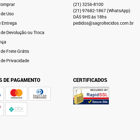
omprar
(21)
3256-8100
(21)
97682-1867
(WhatsApp)
 de Uso
DÁS 9HS às 18hs
e Entrega
pedidos@sagroltecidos.com.br
a de Devolução ou Troca
nça
 de Frete Grátis
a de Privacidade
S DE PAGAMENTO
CERTIFICADOS