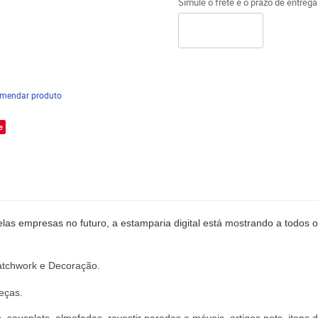
Simule o frete e o prazo de entreg
mendar produto
e
las empresas no futuro, a estamparia digital está mostrando a todos o
atchwork
e
Decoração
.
eças.