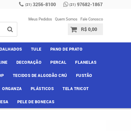
3256-8100
97682-1867
(21)
(21)
Meus Pedidos
Quem Somos
Fale Conosco
R$ 0,00
OALHADOS
TULE
PANO DE PRATO
INE
DECORAÇÃO
PERCAL
FLANELAS
OP
TECIDOS DE ALGODÃO CRÚ
FUSTÃO
ORGANZA
PLÁSTICOS
TELA TRICOT
MESA
PELE DE BONECAS