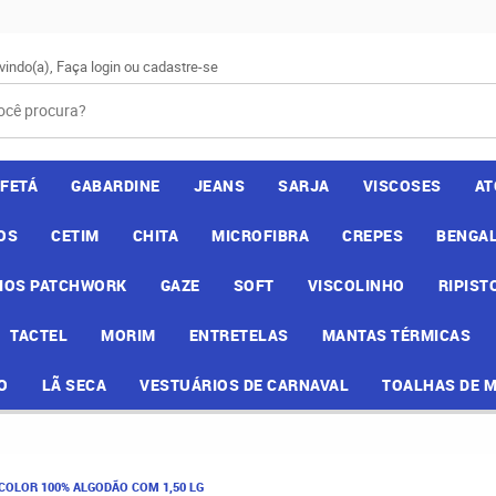
vindo(a),
Faça login
ou
cadastre-se
AFETÁ
GABARDINE
JEANS
SARJA
VISCOSES
AT
OS
CETIM
CHITA
MICROFIBRA
CREPES
BENGAL
IOS PATCHWORK
GAZE
SOFT
VISCOLINHO
RIPIST
TACTEL
MORIM
ENTRETELAS
MANTAS TÉRMICAS
O
LÃ SECA
VESTUÁRIOS DE CARNAVAL
TOALHAS DE 
 COLOR 100% ALGODÃO COM 1,50 LG