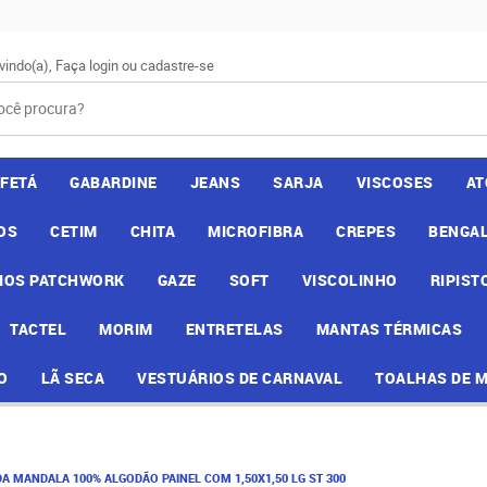
vindo(a),
Faça login
ou
cadastre-se
AFETÁ
GABARDINE
JEANS
SARJA
VISCOSES
AT
OS
CETIM
CHITA
MICROFIBRA
CREPES
BENGAL
IOS PATCHWORK
GAZE
SOFT
VISCOLINHO
RIPIST
TACTEL
MORIM
ENTRETELAS
MANTAS TÉRMICAS
O
LÃ SECA
VESTUÁRIOS DE CARNAVAL
TOALHAS DE 
A MANDALA 100% ALGODÃO PAINEL COM 1,50X1,50 LG ST 300