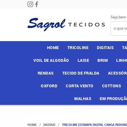
Seja bem-
HOME
TRICOLINE
DIGITAIS
T
VOIL DE ALGODÃO
LAISE
BRIM
LINH
RENDAS
TECIDO DE FRALDA
ACESSÓR
OXFORD
CORTA VENTO
COTTONS
MALHAS
EM PRODUÇÃ
HOME
DIGITAIS
TRICOLINE ESTAMPA DIGITAL CANGA REDOND