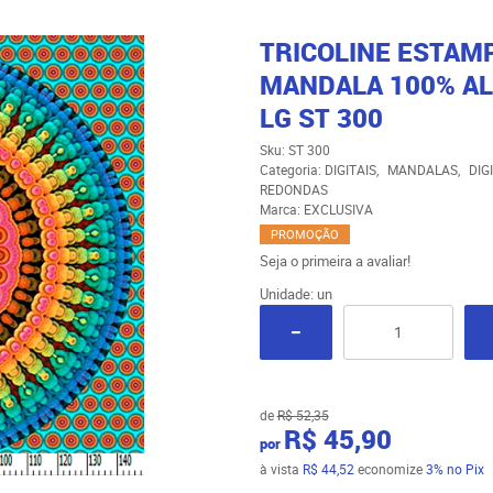
TRICOLINE ESTAM
MANDALA 100% AL
LG ST 300
Sku:
ST 300
Categoria:
DIGITAIS
MANDALAS
DIG
REDONDAS
Marca:
EXCLUSIVA
PROMOÇÃO
Seja o primeira a avaliar!
Unidade: un
de
R$ 52,35
R$ 45,90
por
à vista
R$ 44,52
economize
3%
no Pix