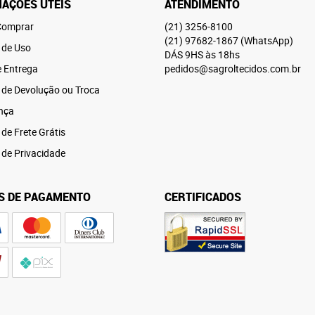
AÇÕES ÚTEIS
ATENDIMENTO
omprar
(21)
3256-8100
(21)
97682-1867
(WhatsApp)
 de Uso
DÁS 9HS às 18hs
e Entrega
pedidos@sagroltecidos.com.br
a de Devolução ou Troca
nça
 de Frete Grátis
a de Privacidade
S DE PAGAMENTO
CERTIFICADOS