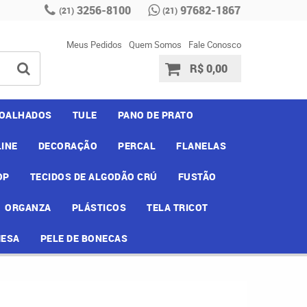
3256-8100
97682-1867
(21)
(21)
Meus Pedidos
Quem Somos
Fale Conosco
R$ 0,00
OALHADOS
TULE
PANO DE PRATO
INE
DECORAÇÃO
PERCAL
FLANELAS
OP
TECIDOS DE ALGODÃO CRÚ
FUSTÃO
ORGANZA
PLÁSTICOS
TELA TRICOT
MESA
PELE DE BONECAS