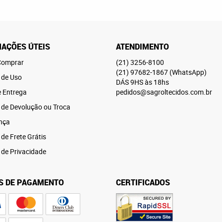
AÇÕES ÚTEIS
ATENDIMENTO
omprar
(21)
3256-8100
(21)
97682-1867
(WhatsApp)
 de Uso
DÁS 9HS às 18hs
e Entrega
pedidos@sagroltecidos.com.br
a de Devolução ou Troca
nça
 de Frete Grátis
a de Privacidade
S DE PAGAMENTO
CERTIFICADOS