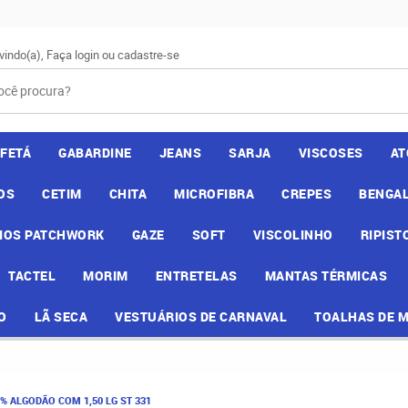
vindo(a),
Faça login
ou
cadastre-se
AFETÁ
GABARDINE
JEANS
SARJA
VISCOSES
AT
OS
CETIM
CHITA
MICROFIBRA
CREPES
BENGAL
IOS PATCHWORK
GAZE
SOFT
VISCOLINHO
RIPIST
TACTEL
MORIM
ENTRETELAS
MANTAS TÉRMICAS
O
LÃ SECA
VESTUÁRIOS DE CARNAVAL
TOALHAS DE 
% ALGODÃO COM 1,50 LG ST 331