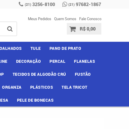
3256-8100
97682-1867
(21)
(21)
Meus Pedidos
Quem Somos
Fale Conosco
R$ 0,00
OALHADOS
TULE
PANO DE PRATO
INE
DECORAÇÃO
PERCAL
FLANELAS
OP
TECIDOS DE ALGODÃO CRÚ
FUSTÃO
ORGANZA
PLÁSTICOS
TELA TRICOT
MESA
PELE DE BONECAS