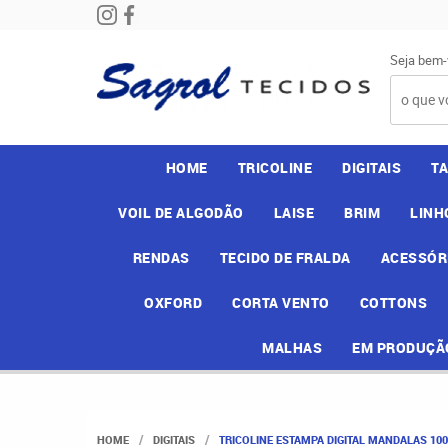
Seja bem-
HOME
TRICOLINE
DIGITAIS
T
VOIL DE ALGODÃO
LAISE
BRIM
LINH
RENDAS
TECIDO DE FRALDA
ACESSÓR
OXFORD
CORTA VENTO
COTTONS
MALHAS
EM PRODUÇÃ
HOME
DIGITAIS
TRICOLINE ESTAMPA DIGITAL MANDALAS 100