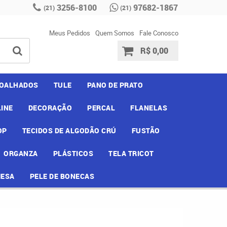
3256-8100
97682-1867
(21)
(21)
Meus Pedidos
Quem Somos
Fale Conosco
R$ 0,00
OALHADOS
TULE
PANO DE PRATO
INE
DECORAÇÃO
PERCAL
FLANELAS
OP
TECIDOS DE ALGODÃO CRÚ
FUSTÃO
ORGANZA
PLÁSTICOS
TELA TRICOT
MESA
PELE DE BONECAS