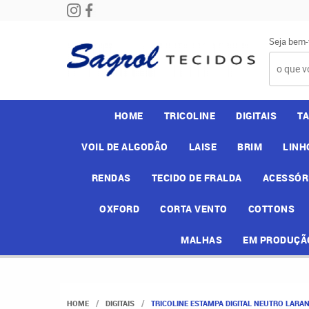
Seja bem-
HOME
TRICOLINE
DIGITAIS
T
VOIL DE ALGODÃO
LAISE
BRIM
LINH
RENDAS
TECIDO DE FRALDA
ACESSÓR
OXFORD
CORTA VENTO
COTTONS
MALHAS
EM PRODUÇÃ
HOME
DIGITAIS
TRICOLINE ESTAMPA DIGITAL NEUTRO LARA