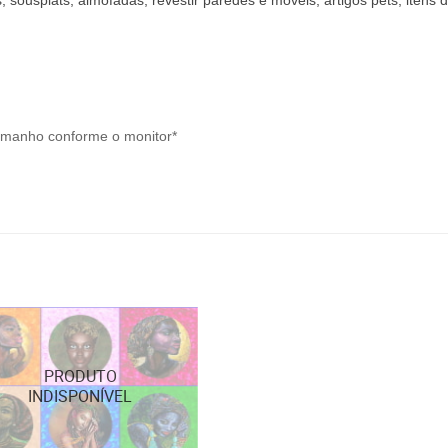
, sousplats, almofadas, revestir paredes e móveis, artigos pets, iten
tamanho conforme o monitor*