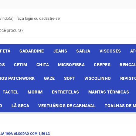
vindo(a),
Faça login
ou
cadastre-se
AFETÁ
GABARDINE
JEANS
SARJA
VISCOSES
AT
OS
CETIM
CHITA
MICROFIBRA
CREPES
BENGAL
IOS PATCHWORK
GAZE
SOFT
VISCOLINHO
RIPIST
TACTEL
MORIM
ENTRETELAS
MANTAS TÉRMICAS
O
LÃ SECA
VESTUÁRIOS DE CARNAVAL
TOALHAS DE 
NJA 100% ALGODÃO COM 1,50 LG