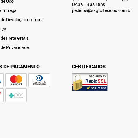
 de Uso
DÁS 9HS às 18hs
e Entrega
pedidos@sagroltecidos.com.br
a de Devolução ou Troca
nça
 de Frete Grátis
a de Privacidade
S DE PAGAMENTO
CERTIFICADOS