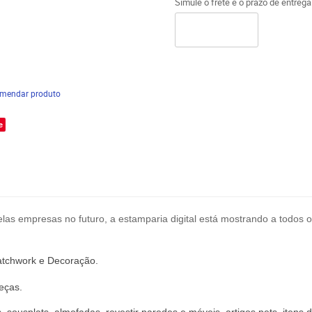
Simule o frete e o prazo de entreg
mendar produto
e
las empresas no futuro, a estamparia digital está mostrando a todos o
atchwork
e
Decoração
.
eças.