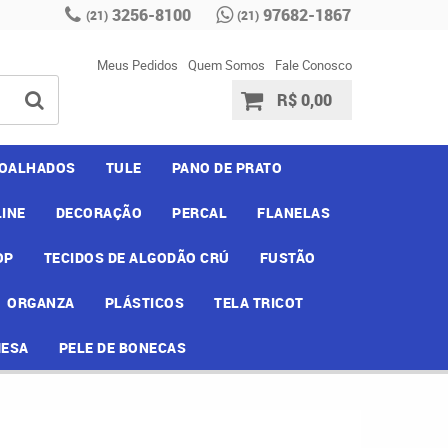
3256-8100
97682-1867
(21)
(21)
Meus Pedidos
Quem Somos
Fale Conosco
R$ 0,00
OALHADOS
TULE
PANO DE PRATO
INE
DECORAÇÃO
PERCAL
FLANELAS
OP
TECIDOS DE ALGODÃO CRÚ
FUSTÃO
ORGANZA
PLÁSTICOS
TELA TRICOT
MESA
PELE DE BONECAS