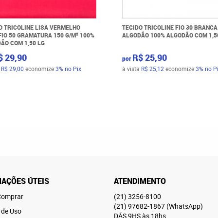
O TRICOLINE LISA VERMELHO
TECIDO TRICOLINE FIO 30 BRANCA
FIO 50 GRAMATURA 150 G/M² 100%
ALGODÃO 100% ALGODÃO COM 1,5
ÃO COM 1,50 LG
$ 29,90
R$ 25,90
por
a
R$ 29,00
economize
3%
no Pix
à vista
R$ 25,12
economize
3%
no P
AÇÕES ÚTEIS
ATENDIMENTO
omprar
(21)
3256-8100
(21)
97682-1867
(WhatsApp)
 de Uso
DÁS 9HS às 18hs