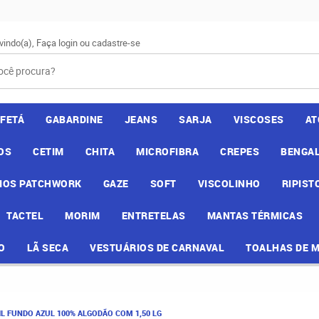
vindo(a),
Faça login
ou
cadastre-se
AFETÁ
GABARDINE
JEANS
SARJA
VISCOSES
AT
OS
CETIM
CHITA
MICROFIBRA
CREPES
BENGAL
IOS PATCHWORK
GAZE
SOFT
VISCOLINHO
RIPIST
TACTEL
MORIM
ENTRETELAS
MANTAS TÉRMICAS
O
LÃ SECA
VESTUÁRIOS DE CARNAVAL
TOALHAS DE 
IL FUNDO AZUL 100% ALGODÃO COM 1,50 LG