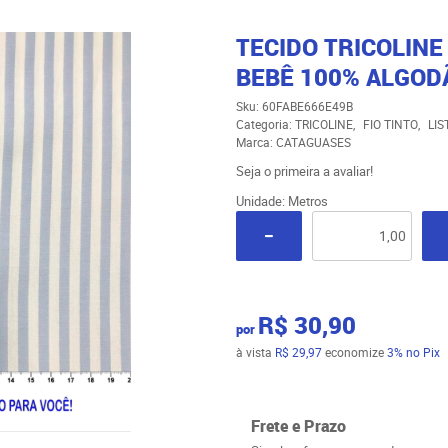
TECIDO TRICOLINE
BEBÊ 100% ALGODÃ
Sku:
60FABE666E49B
Categoria:
TRICOLINE
FIO TINTO
LIS
Marca:
CATAGUASES
Seja o primeira a avaliar!
Unidade: Metros
R$ 30,90
por
à vista
R$ 29,97
economize
3%
no Pix
Frete e Prazo