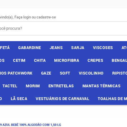
vindo(a),
Faça login
ou
cadastre-se
AFETÁ
GABARDINE
JEANS
SARJA
VISCOSES
AT
OS
CETIM
CHITA
MICROFIBRA
CREPES
BENGAL
IOS PATCHWORK
GAZE
SOFT
VISCOLINHO
RIPIST
TACTEL
MORIM
ENTRETELAS
MANTAS TÉRMICAS
O
LÃ SECA
VESTUÁRIOS DE CARNAVAL
TOALHAS DE 
29 AZUL BEBÊ 100% ALGODÃO COM 1,50 LG