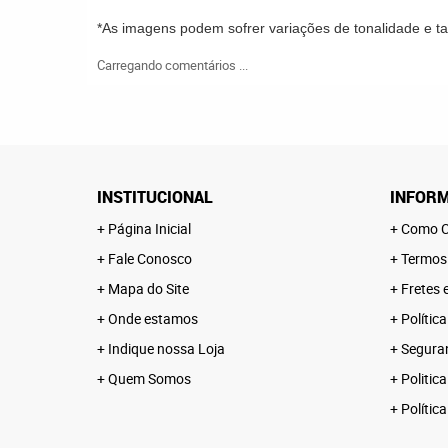
*As imagens podem sofrer variações de tonalidade e 
Carregando comentários ...
INSTITUCIONAL
INFORM
Página Inicial
Como C
Fale Conosco
Termos
Mapa do Site
Fretes 
Onde estamos
Polític
Indique nossa Loja
Segura
Quem Somos
Politica
Polític