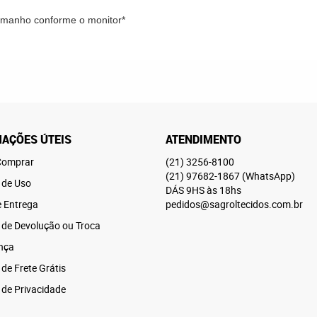
tamanho conforme o monitor*
AÇÕES ÚTEIS
ATENDIMENTO
omprar
(21)
3256-8100
(21)
97682-1867
(WhatsApp)
 de Uso
DÁS 9HS às 18hs
e Entrega
pedidos@sagroltecidos.com.br
a de Devolução ou Troca
nça
 de Frete Grátis
a de Privacidade