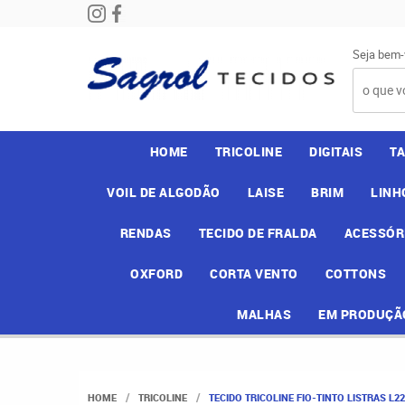
Seja bem-
HOME
TRICOLINE
DIGITAIS
T
VOIL DE ALGODÃO
LAISE
BRIM
LINH
RENDAS
TECIDO DE FRALDA
ACESSÓR
OXFORD
CORTA VENTO
COTTONS
MALHAS
EM PRODUÇÃ
HOME
TRICOLINE
TECIDO TRICOLINE FIO-TINTO LISTRAS L2