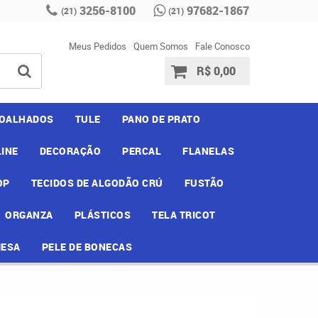
3256-8100
97682-1867
(21)
(21)
Meus Pedidos
Quem Somos
Fale Conosco
R$ 0,00
OALHADOS
TULE
PANO DE PRATO
INE
DECORAÇÃO
PERCAL
FLANELAS
OP
TECIDOS DE ALGODÃO CRÚ
FUSTÃO
ORGANZA
PLÁSTICOS
TELA TRICOT
MESA
PELE DE BONECAS