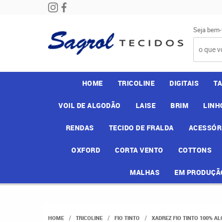
Seja bem-
HOME
TRICOLINE
DIGITAIS
T
VOIL DE ALGODÃO
LAISE
BRIM
LINH
RENDAS
TECIDO DE FRALDA
ACESSÓR
OXFORD
CORTA VENTO
COTTONS
MALHAS
EM PRODUÇÃ
HOME
TRICOLINE
FIO TINTO
XADREZ FIO TINTO 100% A