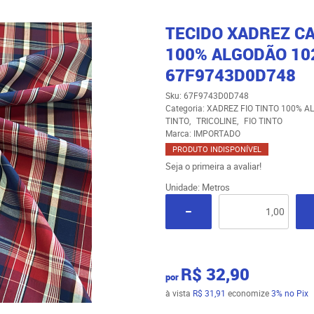
TECIDO XADREZ C
100% ALGODÃO 102
67F9743D0D748
Sku:
67F9743D0D748
Categoria:
XADREZ FIO TINTO 100% A
TINTO
TRICOLINE
FIO TINTO
Marca:
IMPORTADO
PRODUTO INDISPONÍVEL
Seja o primeira a avaliar!
Unidade: Metros
R$ 32,90
por
à vista
R$ 31,91
economize
3%
no Pix