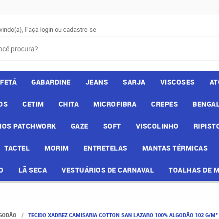
vindo(a),
Faça login
ou
cadastre-se
AFETÁ
GABARDINE
JEANS
SARJA
VISCOSES
AT
OS
CETIM
CHITA
MICROFIBRA
CREPES
BENGAL
IOS PATCHWORK
GAZE
SOFT
VISCOLINHO
RIPIST
TACTEL
MORIM
ENTRETELAS
MANTAS TÉRMICAS
O
LÃ SECA
VESTUÁRIOS DE CARNAVAL
TOALHAS DE 
LGODÃO
TECIDO XADREZ CAMISARIA COTTON SAN LAZARO 100% ALGODÃO 102 G/M² 