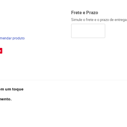
Frete e Prazo
Simule o frete e o prazo de entreg
mendar produto
e
com um toque
mento.