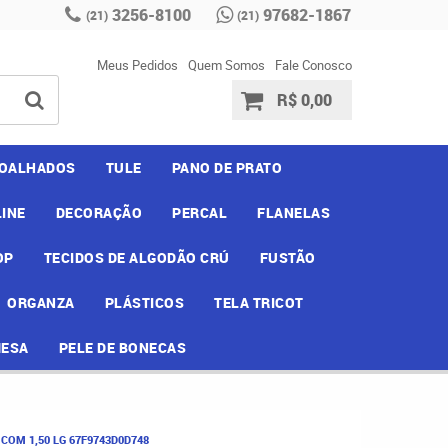
3256-8100
97682-1867
(21)
(21)
Meus Pedidos
Quem Somos
Fale Conosco
R$ 0,00
OALHADOS
TULE
PANO DE PRATO
INE
DECORAÇÃO
PERCAL
FLANELAS
OP
TECIDOS DE ALGODÃO CRÚ
FUSTÃO
ORGANZA
PLÁSTICOS
TELA TRICOT
MESA
PELE DE BONECAS
COM 1,50 LG 67F9743D0D748