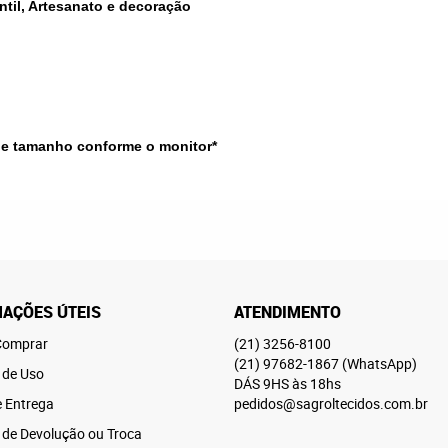
ntil, Artesanato e decoração
 e tamanho conforme o monitor
*
AÇÕES ÚTEIS
ATENDIMENTO
omprar
(21)
3256-8100
(21)
97682-1867
(WhatsApp)
 de Uso
DÁS 9HS às 18hs
e Entrega
pedidos@sagroltecidos.com.br
a de Devolução ou Troca