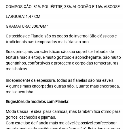
COMPOSIÇÃO: 51% POLIÉSTRE, 33% ALGODÃO E 16% VISCOSE
LARGURA: 1,47 CM
GRAMATURA: 300/GM²
Os tecidos de Flanela são os xodós do inverno! São clássicos e
tradicionais nas temporadas mais frias do ano.
Suas principais características são sua superfície felpuda, de
textura macia e toque muito gostoso e aconchegante. São muito
quentinhos, confortáveis e protegem o corpo das temperaturas
mais baixas.
Independente da espessura, todas as flanelas são maleáveis.
Algumas mais encorpadas outras não. Quanto mais encorpada,
mais quentinha.
Sugestões de modelos com Flanela:
Moda Casual: é ideal para camisas, mas também fica ótimo para
gorros, cachecóis e pijamas.
Com este tipo de flanela mais maleável é possível confeccionar
aquele modelo de vestido que é um "camisão". Este tipo de roupa