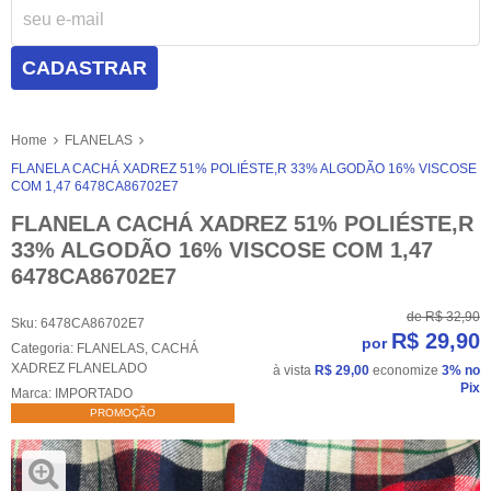
CADASTRAR
Home
FLANELAS
FLANELA CACHÁ XADREZ 51% POLIÉSTE,R 33% ALGODÃO 16% VISCOSE
COM 1,47 6478CA86702E7
FLANELA CACHÁ XADREZ 51% POLIÉSTE,R
33% ALGODÃO 16% VISCOSE COM 1,47
6478CA86702E7
de
R$ 32,90
Sku:
6478CA86702E7
R$ 29,90
por
Categoria:
FLANELAS
,
CACHÁ
XADREZ FLANELADO
à vista
R$ 29,00
economize
3%
no
Pix
Marca:
IMPORTADO
PROMOÇÃO