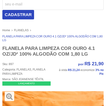
CADASTRAR
Home
FLANELAS
FLANELA PARA LIMPEZA COR OURO 4.1 OZ/JD² 100% ALGODÃO COM 1,80
LG
FLANELA PARA LIMPEZA COR OURO 4.1
OZ/JD² 100% ALGODÃO COM 1,80 LG
R$ 21,90
por
Sku:
897
Categoria:
FLANELAS
,
FLANELA
à vista
R$ 21,24
economize
3%
no
PARA LIMPEZA
Pix
Marca:
SÃO JOANENSE TÊXTIL
LANÇAMENTO