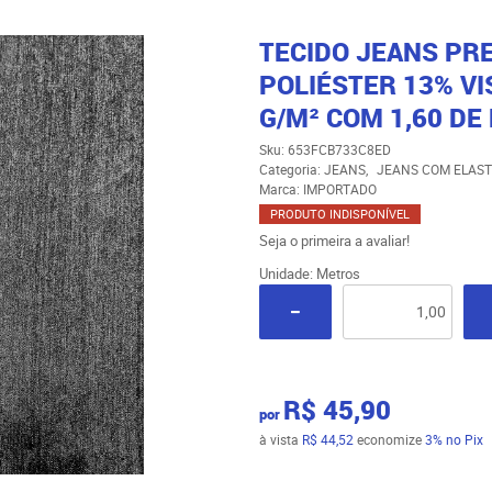
TECIDO JEANS PR
POLIÉSTER 13% VI
G/M² COM 1,60 DE
Sku:
653FCB733C8ED
Categoria:
JEANS
JEANS COM ELAS
Marca:
IMPORTADO
PRODUTO INDISPONÍVEL
Seja o primeira a avaliar!
Unidade: Metros
R$ 45,90
por
à vista
R$ 44,52
economize
3%
no Pix