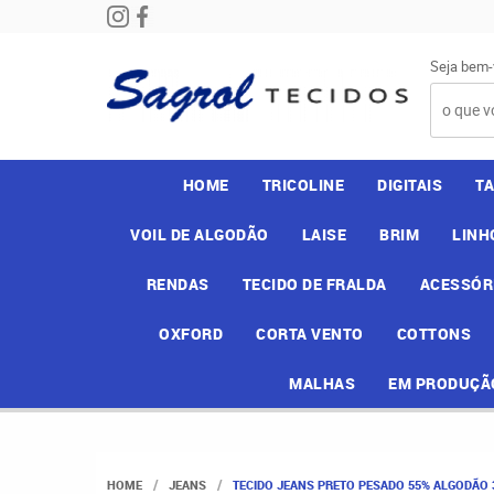
Seja bem-
HOME
TRICOLINE
DIGITAIS
T
VOIL DE ALGODÃO
LAISE
BRIM
LINH
RENDAS
TECIDO DE FRALDA
ACESSÓR
OXFORD
CORTA VENTO
COTTONS
MALHAS
EM PRODUÇÃ
HOME
JEANS
TECIDO JEANS PRETO PESADO 55% ALGODÃO 3