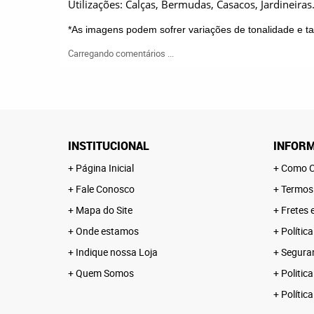
Utilizações: Calças, Bermudas, Casacos, Jardineiras
*As imagens podem sofrer variações de tonalidade e 
Carregando comentários ...
INSTITUCIONAL
INFORM
Página Inicial
Como C
Fale Conosco
Termos
Mapa do Site
Fretes 
Onde estamos
Polític
Indique nossa Loja
Segura
Quem Somos
Politica
Polític