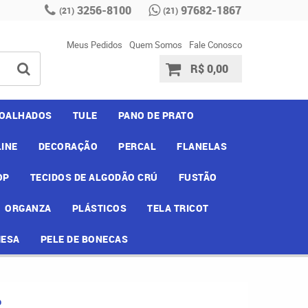
3256-8100
97682-1867
(21)
(21)
Meus Pedidos
Quem Somos
Fale Conosco
R$ 0,00
OALHADOS
TULE
PANO DE PRATO
INE
DECORAÇÃO
PERCAL
FLANELAS
OP
TECIDOS DE ALGODÃO CRÚ
FUSTÃO
ORGANZA
PLÁSTICOS
TELA TRICOT
MESA
PELE DE BONECAS
D