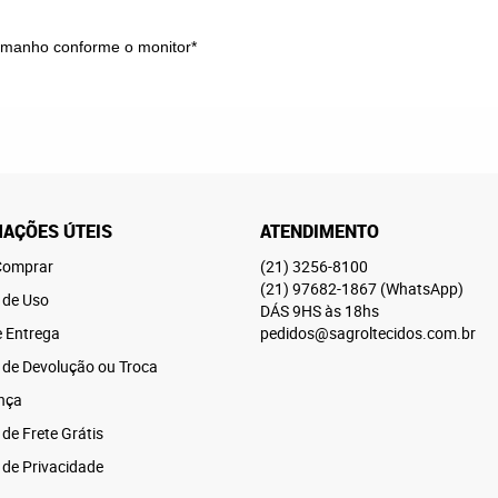
.
tamanho conforme o monitor*
AÇÕES ÚTEIS
ATENDIMENTO
omprar
(21)
3256-8100
(21)
97682-1867
(WhatsApp)
 de Uso
DÁS 9HS às 18hs
e Entrega
pedidos@sagroltecidos.com.br
a de Devolução ou Troca
nça
 de Frete Grátis
a de Privacidade