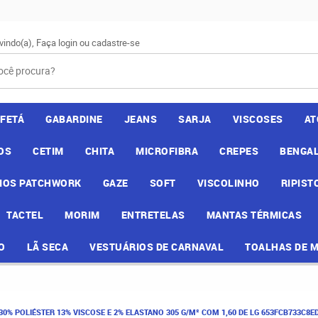
vindo(a),
Faça login
ou
cadastre-se
AFETÁ
GABARDINE
JEANS
SARJA
VISCOSES
AT
OS
CETIM
CHITA
MICROFIBRA
CREPES
BENGAL
IOS PATCHWORK
GAZE
SOFT
VISCOLINHO
RIPIST
TACTEL
MORIM
ENTRETELAS
MANTAS TÉRMICAS
O
LÃ SECA
VESTUÁRIOS DE CARNAVAL
TOALHAS DE 
0% POLIÉSTER 13% VISCOSE E 2% ELASTANO 305 G/M² COM 1,60 DE LG 653FCB733C8E