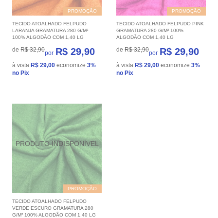
PROMOÇÃO
PROMOÇÃO
TECIDO ATOALHADO FELPUDO
TECIDO ATOALHADO FELPUDO PINK
LARANJA GRAMATURA 280 G/M²
GRAMATURA 280 G/M² 100%
100% ALGODÃO COM 1,40 LG
ALGODÃO COM 1,40 LG
de
R$ 32,90
R$ 29,90
de
R$ 32,90
R$ 29,90
por
por
à vista
R$ 29,00
economize
3%
à vista
R$ 29,00
economize
3%
no Pix
no Pix
PROMOÇÃO
TECIDO ATOALHADO FELPUDO
VERDE ESCURO GRAMATURA 280
G/M² 100% ALGODÃO COM 1,40 LG