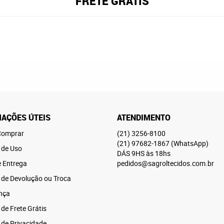
FRETE GRÁTIS
AÇÕES ÚTEIS
ATENDIMENTO
omprar
(21)
3256-8100
(21)
97682-1867
(WhatsApp)
 de Uso
DÁS 9HS às 18hs
e Entrega
pedidos@sagroltecidos.com.br
a de Devolução ou Troca
nça
 de Frete Grátis
a de Privacidade