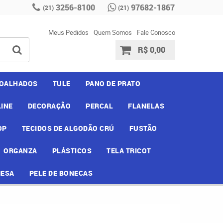
3256-8100
97682-1867
(21)
(21)
Meus Pedidos
Quem Somos
Fale Conosco
R$ 0,00
OALHADOS
TULE
PANO DE PRATO
INE
DECORAÇÃO
PERCAL
FLANELAS
OP
TECIDOS DE ALGODÃO CRÚ
FUSTÃO
ORGANZA
PLÁSTICOS
TELA TRICOT
MESA
PELE DE BONECAS