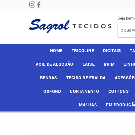
Seja bem-
HOME
TRICOLINE
DIGITAIS
T
VOIL DE ALGODÃO
LAISE
BRIM
LINH
RENDAS
TECIDO DE FRALDA
ACESSÓR
OXFORD
CORTA VENTO
COTTONS
MALHAS
EM PRODUÇÃ