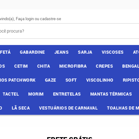
vindo(a),
Faça login
ou
cadastre-se
AFETÁ
GABARDINE
JEANS
SARJA
VISCOSES
AT
OS
CETIM
CHITA
MICROFIBRA
CREPES
BENGAL
IOS PATCHWORK
GAZE
SOFT
VISCOLINHO
RIPIST
TACTEL
MORIM
ENTRETELAS
MANTAS TÉRMICAS
O
LÃ SECA
VESTUÁRIOS DE CARNAVAL
TOALHAS DE 