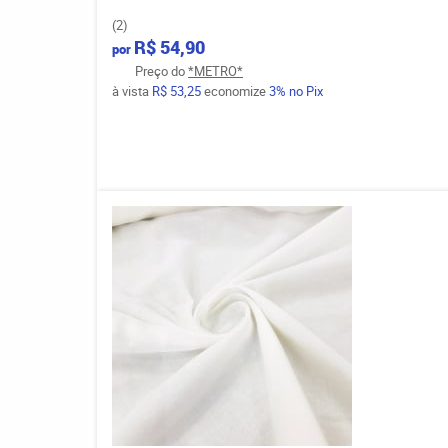
(2)
R$ 54,90
por
Preço do
*METRO*
à vista
R$ 53,25
economize
3%
no Pix