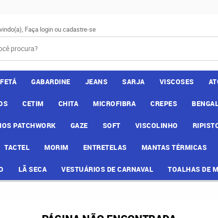
vindo(a),
Faça login
ou
cadastre-se
AFETÁ
GABARDINE
JEANS
SARJA
VISCOSES
AT
OS
CETIM
CHITA
MICROFIBRA
CREPES
BENGAL
IOS PATCHWORK
GAZE
SOFT
VISCOLINHO
RIPIST
TACTEL
MORIM
ENTRETELAS
MANTAS TÉRMICAS
O
LÃ SECA
VESTUÁRIOS DE CARNAVAL
TOALHAS DE 