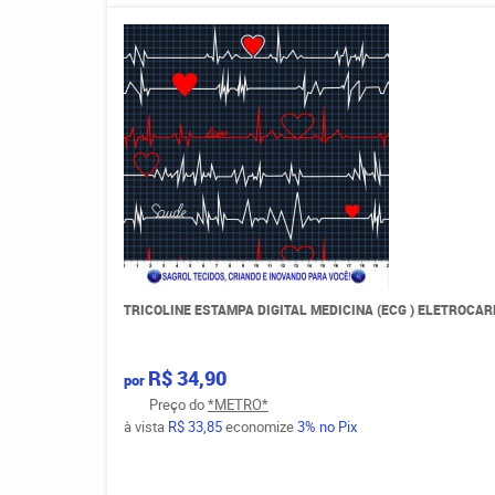
TRICOLINE ESTAMPA DIGITAL MEDICINA (ECG ) ELETROC
R$ 34,90
por
Preço do
*METRO*
à vista
R$ 33,85
economize
3%
no Pix