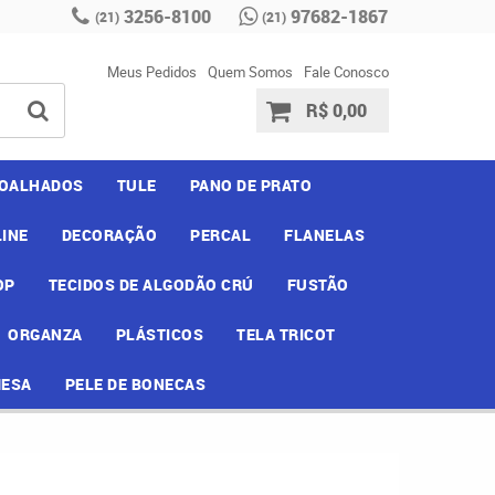
3256-8100
97682-1867
(21)
(21)
Meus Pedidos
Quem Somos
Fale Conosco
R$ 0,00
OALHADOS
TULE
PANO DE PRATO
INE
DECORAÇÃO
PERCAL
FLANELAS
OP
TECIDOS DE ALGODÃO CRÚ
FUSTÃO
ORGANZA
PLÁSTICOS
TELA TRICOT
MESA
PELE DE BONECAS