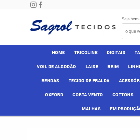
Seja bem-
HOME
TRICOLINE
DIGITAIS
T
VOIL DE ALGODÃO
LAISE
BRIM
LINH
RENDAS
TECIDO DE FRALDA
ACESSÓR
OXFORD
CORTA VENTO
COTTONS
MALHAS
EM PRODUÇÃ