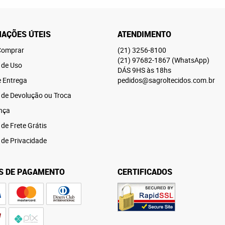
AÇÕES ÚTEIS
ATENDIMENTO
omprar
(21)
3256-8100
(21)
97682-1867
(WhatsApp)
 de Uso
DÁS 9HS às 18hs
e Entrega
pedidos@sagroltecidos.com.br
a de Devolução ou Troca
nça
 de Frete Grátis
a de Privacidade
S DE PAGAMENTO
CERTIFICADOS