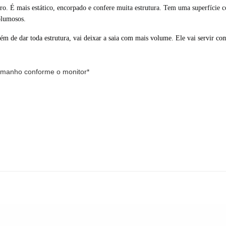
rro
. É mais estático, encorpado e confere muita estrutura. Tem uma superfície c
olumosos.
lém de dar toda estrutura, vai deixar a saia com mais volume. Ele vai servir co
tamanho conforme o monitor*