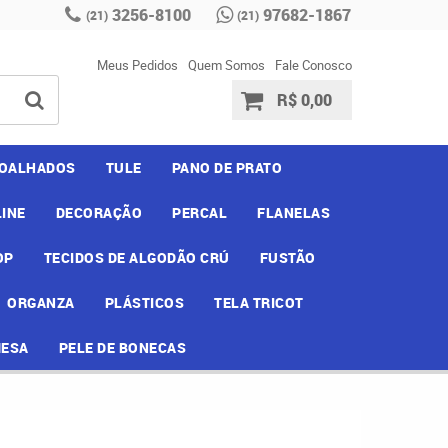
3256-8100
97682-1867
(21)
(21)
Meus Pedidos
Quem Somos
Fale Conosco
R$ 0,00
OALHADOS
TULE
PANO DE PRATO
INE
DECORAÇÃO
PERCAL
FLANELAS
OP
TECIDOS DE ALGODÃO CRÚ
FUSTÃO
ORGANZA
PLÁSTICOS
TELA TRICOT
MESA
PELE DE BONECAS