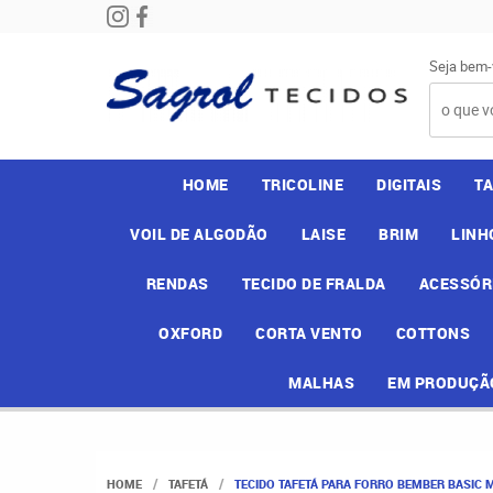
Seja bem-
HOME
TRICOLINE
DIGITAIS
T
VOIL DE ALGODÃO
LAISE
BRIM
LINH
RENDAS
TECIDO DE FRALDA
ACESSÓR
OXFORD
CORTA VENTO
COTTONS
MALHAS
EM PRODUÇÃ
HOME
TAFETÁ
TECIDO TAFETÁ PARA FORRO BEMBER BASIC M