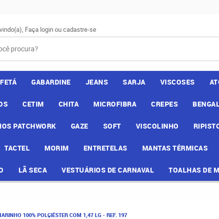
vindo(a),
Faça login
ou
cadastre-se
AFETÁ
GABARDINE
JEANS
SARJA
VISCOSES
AT
OS
CETIM
CHITA
MICROFIBRA
CREPES
BENGAL
IOS PATCHWORK
GAZE
SOFT
VISCOLINHO
RIPIST
TACTEL
MORIM
ENTRETELAS
MANTAS TÉRMICAS
O
LÃ SECA
VESTUÁRIOS DE CARNAVAL
TOALHAS DE 
ARINHO 100% POLÇIÉSTER COM 1,47 LG - REF. 197