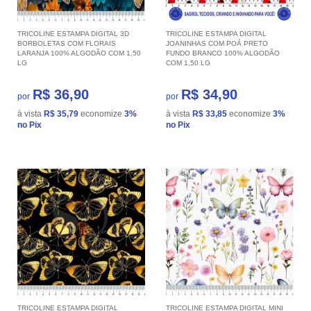
TRICOLINE ESTAMPA DIGITAL 3D
TRICOLINE ESTAMPA DIGITAL
BORBOLETAS COM FLORAIS
JOANINHAS COM POÁ PRETO
LARANJA 100% ALGODÃO COM 1,50
FUNDO BRANCO 100% ALGODÃO
LG
COM 1,50 LG
R$ 36,90
R$ 34,90
por
por
à vista
R$ 35,79
economize
3%
à vista
R$ 33,85
economize
3%
no Pix
no Pix
TRICOLINE ESTAMPA DIGITAL
TRICOLINE ESTAMPA DIGITAL MINI