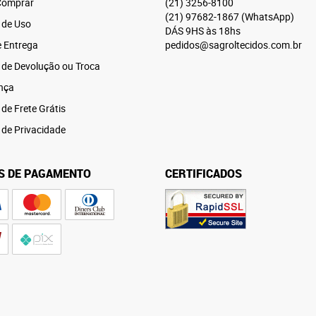
omprar
(21)
3256-8100
(21)
97682-1867
(WhatsApp)
 de Uso
DÁS 9HS às 18hs
e Entrega
pedidos@sagroltecidos.com.br
a de Devolução ou Troca
nça
 de Frete Grátis
a de Privacidade
S DE PAGAMENTO
CERTIFICADOS