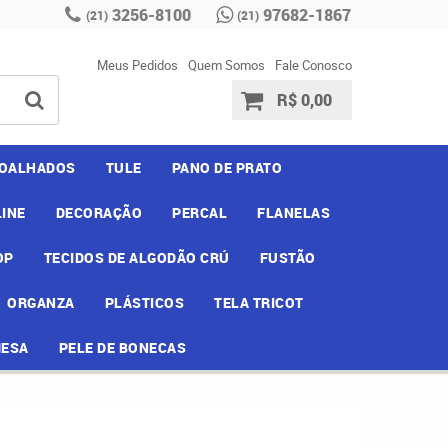
3256-8100
97682-1867
(21)
(21)
Meus Pedidos
Quem Somos
Fale Conosco
R$ 0,00
OALHADOS
TULE
PANO DE PRATO
INE
DECORAÇÃO
PERCAL
FLANELAS
OP
TECIDOS DE ALGODÃO CRÚ
FUSTÃO
ORGANZA
PLÁSTICOS
TELA TRICOT
MESA
PELE DE BONECAS