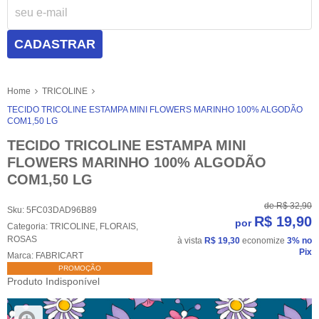
CADASTRAR
Home
TRICOLINE
TECIDO TRICOLINE ESTAMPA MINI FLOWERS MARINHO 100% ALGODÃO
COM1,50 LG
TECIDO TRICOLINE ESTAMPA MINI
FLOWERS MARINHO 100% ALGODÃO
COM1,50 LG
de
R$ 32,90
Sku:
5FC03DAD96B89
R$ 19,90
por
Categoria:
TRICOLINE
,
FLORAIS
,
ROSAS
à vista
R$ 19,30
economize
3%
no
Pix
Marca:
FABRICART
PROMOÇÃO
Produto Indisponível