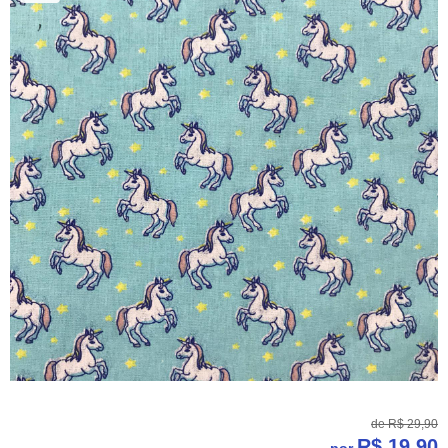
de
R$ 29,90
R$ 19,90
por