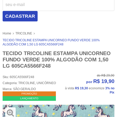
CADASTRAR
Home
TRICOLINE
TECIDO TRICOLINE ESTAMPA UNICORNEO FUNDO VERDE 100%
ALGODÃO COM 1,50 LG 605CA5566F248
TECIDO TRICOLINE ESTAMPA UNICORNEO
FUNDO VERDE 100% ALGODÃO COM 1,50
LG 605CA5566F248
de
R$ 29,90
Sku:
605CA5566F248
R$ 19,90
por
Categoria:
TRICOLINE
,
UNICÓRNEO
à vista
R$ 19,30
economize
3%
no
Marca:
SÃO GERALDO
Pix
PROMOÇÃO
LANÇAMENTO