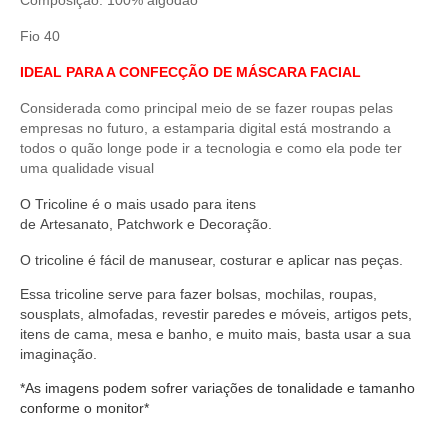
Composição: 100% algodão
Fio 40
IDEAL PARA A CONFECÇÃO DE MÁSCARA FACIAL
Considerada como principal meio de se fazer roupas pelas
empresas no futuro, a estamparia digital está mostrando a
todos o quão longe pode ir a tecnologia e como ela pode ter
uma qualidade visual
O
Tricoline
é o mais usado para itens
de
Artesanato
,
Patchwork
e
Decoração
.
O
tricoline
é fácil de manusear,
costurar
e aplicar nas peças.
Essa tricoline serve
para fazer bolsas, mochilas, roupas,
sousplats, almofadas, revestir paredes e móveis, artigos pets,
itens de cama, mesa e banho, e muito mais, basta usar a sua
imaginação.
*As imagens podem sofrer variações de tonalidade e tamanho
conforme o monitor*