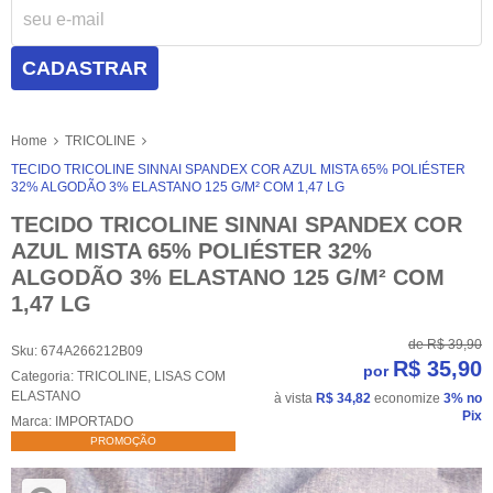
CADASTRAR
Home
TRICOLINE
TECIDO TRICOLINE SINNAI SPANDEX COR AZUL MISTA 65% POLIÉSTER
32% ALGODÃO 3% ELASTANO 125 G/M² COM 1,47 LG
TECIDO TRICOLINE SINNAI SPANDEX COR
AZUL MISTA 65% POLIÉSTER 32%
ALGODÃO 3% ELASTANO 125 G/M² COM
1,47 LG
de
R$ 39,90
Sku:
674A266212B09
R$ 35,90
por
Categoria:
TRICOLINE
,
LISAS COM
ELASTANO
à vista
R$ 34,82
economize
3%
no
Pix
Marca:
IMPORTADO
PROMOÇÃO