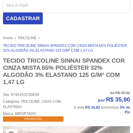
CADASTRAR
Home
TRICOLINE
TECIDO TRICOLINE SINNAI SPANDEX COR CINZA MISTA 65% POLIÉSTER
32% ALGODÃO 3% ELASTANO 125 G/M² COM 1,47 LG
TECIDO TRICOLINE SINNAI SPANDEX COR
CINZA MISTA 65% POLIÉSTER 32%
ALGODÃO 3% ELASTANO 125 G/M² COM
1,47 LG
de
R$ 39,90
Sku:
674A252C00E99
R$ 35,90
por
Categoria:
TRICOLINE
,
LISAS COM
ELASTANO
à vista
R$ 34,82
economize
3%
no
Pix
Marca:
IMPORTADO
PROMOÇÃO