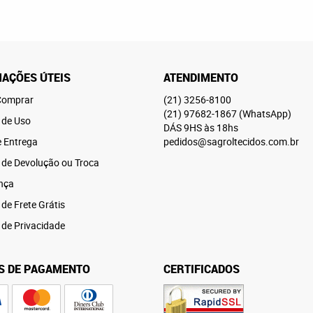
AÇÕES ÚTEIS
ATENDIMENTO
omprar
(21)
3256-8100
(21)
97682-1867
(WhatsApp)
 de Uso
DÁS 9HS às 18hs
e Entrega
pedidos@sagroltecidos.com.br
a de Devolução ou Troca
nça
 de Frete Grátis
a de Privacidade
S DE PAGAMENTO
CERTIFICADOS