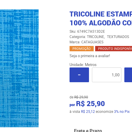
TRICOLINE ESTAM
100% ALGODÃO CO
Sku:
6749C7A513D2E
Categoria:
TRICOLINE
TEXTURADOS
Marca:
CATAGUASES
PROMOÇÃO
PRODUTO INDISPONÍV
Seja o primeira a avaliar!
Unidade: Metros
de
R$ 29,90
R$ 25,90
por
à vista
R$ 25,12
economize
3%
no Pix
Frete e Prazo