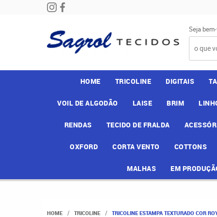
Seja bem-
HOME
TRICOLINE
DIGITAIS
T
VOIL DE ALGODÃO
LAISE
BRIM
LINH
RENDAS
TECIDO DE FRALDA
ACESSÓR
OXFORD
CORTA VENTO
COTTONS
MALHAS
EM PRODUÇÃ
HOME
TRICOLINE
TRICOLINE ESTAMPA TEXTURADO COR ROY