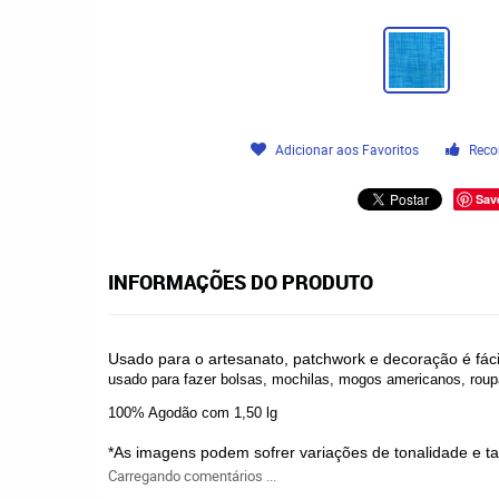
Adicionar aos Favoritos
Reco
Sav
INFORMAÇÕES DO PRODUTO
Usado para o artesanato
, p
atchwork
e d
ecoração
é fác
usado para fazer bolsas, mochilas, mogos americanos, roupa
100% Agodão com 1,50 lg
*As imagens podem sofrer variações de tonalidade e 
Carregando comentários ...