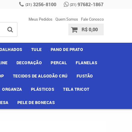
3256-8100
97682-1867
(21)
(21)
Meus Pedidos
Quem Somos
Fale Conosco
R$ 0,00
OALHADOS
TULE
PANO DE PRATO
INE
DECORAÇÃO
PERCAL
FLANELAS
OP
TECIDOS DE ALGODÃO CRÚ
FUSTÃO
ORGANZA
PLÁSTICOS
TELA TRICOT
MESA
PELE DE BONECAS