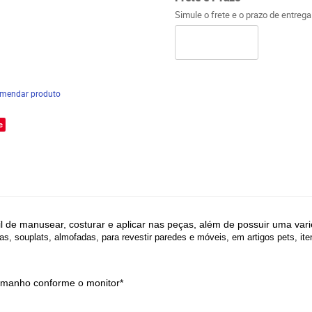
Simule o frete e o prazo de entreg
mendar produto
e
il de manusear,
costurar
e aplicar nas peças, além de possuir uma va
s, souplats, almofadas, para revestir paredes e móveis, em artigos pets, i
tamanho conforme o monitor*