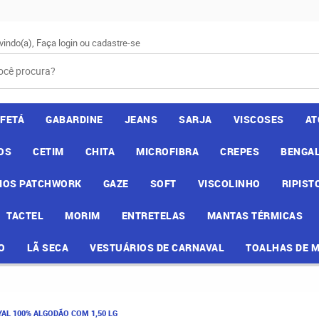
vindo(a),
Faça login
ou
cadastre-se
AFETÁ
GABARDINE
JEANS
SARJA
VISCOSES
AT
OS
CETIM
CHITA
MICROFIBRA
CREPES
BENGAL
IOS PATCHWORK
GAZE
SOFT
VISCOLINHO
RIPIST
TACTEL
MORIM
ENTRETELAS
MANTAS TÉRMICAS
O
LÃ SECA
VESTUÁRIOS DE CARNAVAL
TOALHAS DE 
AL 100% ALGODÃO COM 1,50 LG