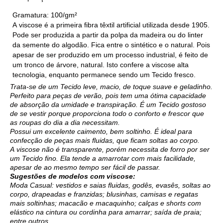
Gramatura: 100/gm²
A
viscose
é a primeira fibra têxtil artificial utilizada desde 1905.
Pode ser produzida a partir da polpa da madeira ou do linter
da semente do algodão. Fica entre o sintético e o natural. Pois
apesar de ser produzido em um processo industrial, é feito de
um tronco de árvore, natural. Isto confere a
viscose
alta
tecnologia, enquanto permanece sendo um
Tecido
fresco.
Trata-se de um
Tecido
leve, macio, de toque suave e geladinho.
Perfeito para peças de verão, pois tem uma ótima capacidade
de absorção da umidade e transpiração. É um
Tecido
gostoso
de se vestir porque proporciona todo o conforto e frescor que
as roupas do dia a dia necessitam.
Possui um excelente caimento, bem soltinho. É ideal para
confecção de peças mais fluidas, que ficam soltas ao corpo.
A
viscose
não é transparente, porém necessita de forro por ser
um
Tecido
fino. Ela tende a amarrotar com mais facilidade,
apesar de ao mesmo tempo ser fácil de passar.
Sugestões de modelos com
viscose
:
Moda Casual: vestidos e saias fluidas, godês, evasês, soltas ao
corpo, drapeadas e franzidas; blusinhas, camisas e regatas
mais soltinhas; macacão e macaquinho; calças e shorts com
elástico na cintura ou cordinha para amarrar; saída de praia;
entre outros.