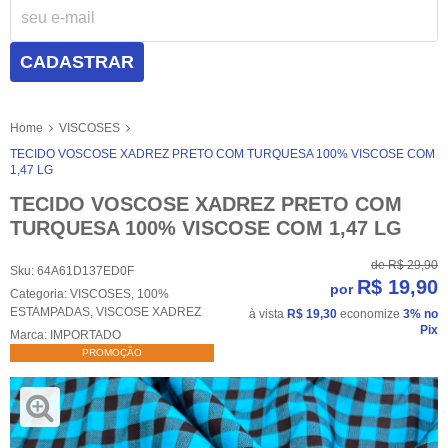
CADASTRAR
Home
VISCOSES
TECIDO VOSCOSE XADREZ PRETO COM TURQUESA 100% VISCOSE COM
1,47 LG
TECIDO VOSCOSE XADREZ PRETO COM
TURQUESA 100% VISCOSE COM 1,47 LG
de
R$ 29,90
Sku:
64A61D137ED0F
R$ 19,90
por
Categoria:
VISCOSES
,
100%
ESTAMPADAS
,
VISCOSE XADREZ
à vista
R$ 19,30
economize
3%
no
Pix
Marca:
IMPORTADO
PROMOÇÃO