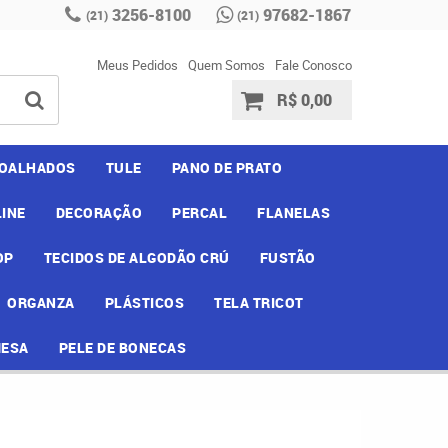
3256-8100
97682-1867
(21)
(21)
Meus Pedidos
Quem Somos
Fale Conosco
R$ 0,00
OALHADOS
TULE
PANO DE PRATO
INE
DECORAÇÃO
PERCAL
FLANELAS
OP
TECIDOS DE ALGODÃO CRÚ
FUSTÃO
ORGANZA
PLÁSTICOS
TELA TRICOT
MESA
PELE DE BONECAS