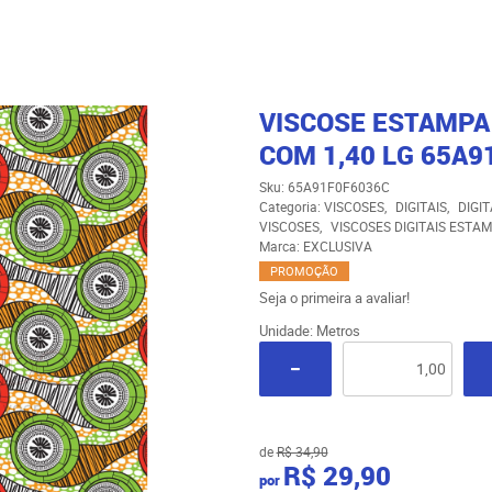
VISCOSE ESTAMPA 
COM 1,40 LG 65A9
Sku:
65A91F0F6036C
Categoria:
VISCOSES
DIGITAIS
DIGI
VISCOSES
VISCOSES DIGITAIS ESTA
Marca:
EXCLUSIVA
PROMOÇÃO
Seja o primeira a avaliar!
Unidade: Metros
de
R$ 34,90
R$ 29,90
por