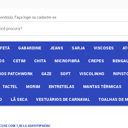
vindo(a),
Faça login
ou
cadastre-se
AFETÁ
GABARDINE
JEANS
SARJA
VISCOSES
AT
OS
CETIM
CHITA
MICROFIBRA
CREPES
BENGAL
IOS PATCHWORK
GAZE
SOFT
VISCOLINHO
RIPIST
TACTEL
MORIM
ENTRETELAS
MANTAS TÉRMICAS
O
LÃ SECA
VESTUÁRIOS DE CARNAVAL
TOALHAS DE 
COSE COM 1,40 LG 65A91F0F6036C