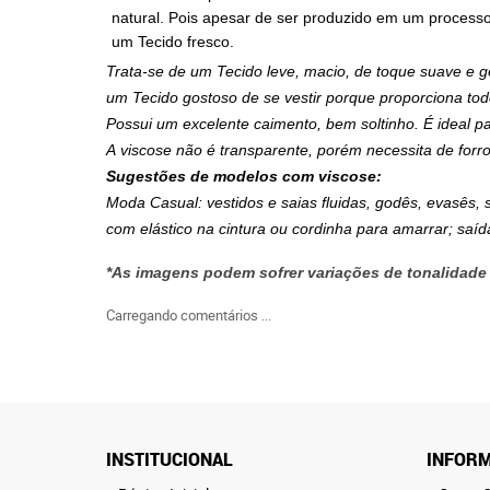
natural. Pois apesar de ser produzido em um processo i
um
Tecido
fresco.
Trata-se de um
Tecido
leve, macio, de toque suave e 
um
Tecido
gostoso de se vestir porque proporciona tod
Possui um excelente caimento, bem soltinho. É ideal pa
A
viscose
não é transparente, porém necessita de forr
Sugestões de modelos com
viscose
:
Moda Casual: vestidos e saias fluidas, godês, evasês, 
com elástico na cintura ou cordinha para amarrar; saída
*As imagens podem sofrer variações de tonalidade
Carregando comentários ...
INSTITUCIONAL
INFORM