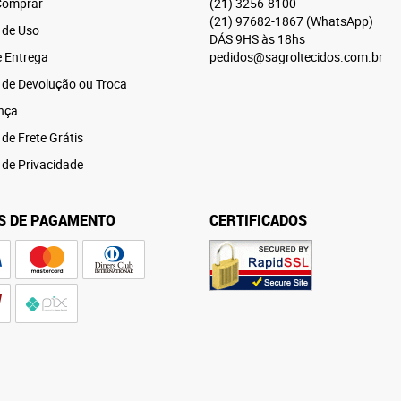
omprar
(21)
3256-8100
(21)
97682-1867
(WhatsApp)
 de Uso
DÁS 9HS às 18hs
e Entrega
pedidos@sagroltecidos.com.br
a de Devolução ou Troca
nça
 de Frete Grátis
a de Privacidade
S DE PAGAMENTO
CERTIFICADOS