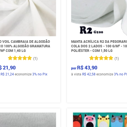
O VOIL CAMBRAIA DE ALGODÃO
MANTA ACRÍLICA R2 DA PEGORARI
O 100% ALGODÃO GRAMATURA
COLA DOS 2 LADOS - 100 G/M² - 1
/M² COM 1,40 LG
POLIÉSTER - COM 1,50 LG
(1)
(1)
$ 21,90
R$ 43,90
por
a
R$ 21,24
economize
3%
no Pix
à vista
R$ 42,58
economize
3%
no P