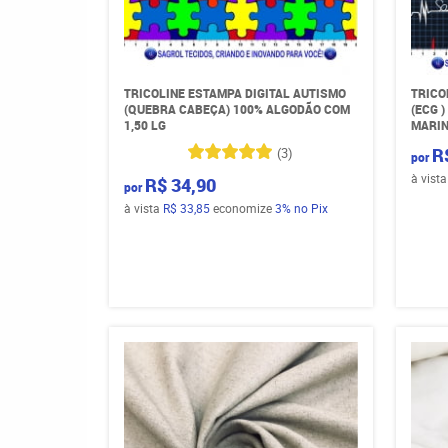
TRICOLINE ESTAMPA DIGITAL AUTISMO
TRICO
(QUEBRA CABEÇA) 100% ALGODÃO COM
(ECG 
1,50 LG
MARIN
R
(3)
por
à vist
R$ 34,90
por
à vista
R$ 33,85
economize
3%
no Pix