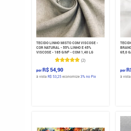
TECIDO LINHO MISTO COM VISCOSE -
TECID
COR NATURAL - 55% LINHO E 45%
BRANC
VISCOSE - 185 G/M² - COM 1,40 LG
65,0 G
(2)
R$ 54,90
R
por
por
à vista
R$ 53,25
economize
3%
no Pix
à vist