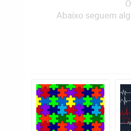
O
Abaixo seguem alg