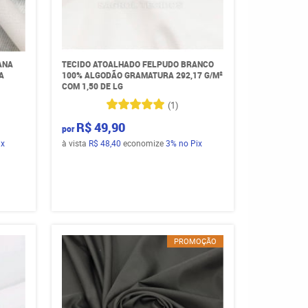
ANA
TECIDO ATOALHADO FELPUDO BRANCO
A
100% ALGODÃO GRAMATURA 292,17 G/M²
COM 1,50 DE LG
(1)
R$ 49,90
por
ix
à vista
R$ 48,40
economize
3%
no Pix
PROMOÇÃO