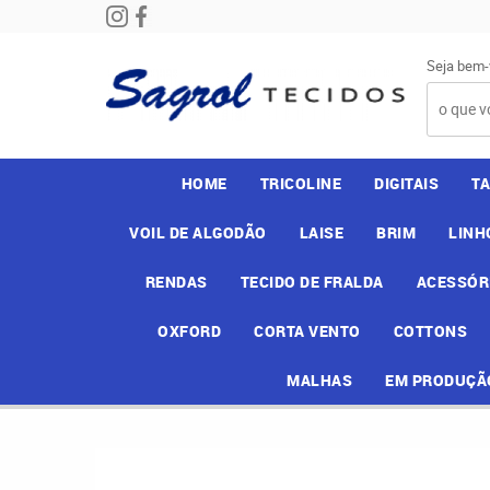
Seja bem-
HOME
TRICOLINE
DIGITAIS
T
VOIL DE ALGODÃO
LAISE
BRIM
LINH
RENDAS
TECIDO DE FRALDA
ACESSÓR
OXFORD
CORTA VENTO
COTTONS
MALHAS
EM PRODUÇÃ