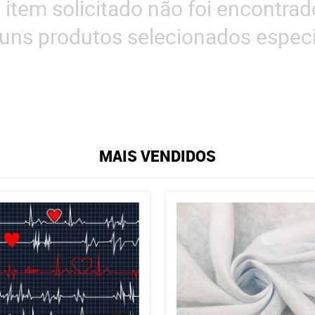
 item solicitado não foi encontrad
uns produtos selecionados especi
MAIS VENDIDOS