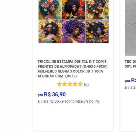
TRICOLINE ESTAMPA DIGITAL KIT COM 6
TECID
FRENTES DE ALMOFADAS (0,49X0,49CM)
50% P
MULHERES NEGRAS COLOR 3D 1 100%
ALGODÃO COM 1,50 LG
R
por
(8)
à vist
R$ 36,90
por
à vista
R$ 35,79
economize
3%
no Pix