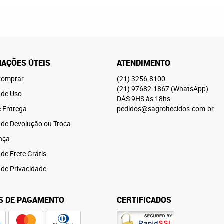
AÇÕES ÚTEIS
ATENDIMENTO
omprar
(21)
3256-8100
(21)
97682-1867
(WhatsApp)
 de Uso
DÁS 9HS às 18hs
e Entrega
pedidos@sagroltecidos.com.br
a de Devolução ou Troca
nça
 de Frete Grátis
a de Privacidade
S DE PAGAMENTO
CERTIFICADOS