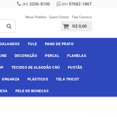
3256-8100
97682-1867
(21)
(21)
Meus Pedidos
Quem Somos
Fale Conosco
R$ 0,00
OALHADOS
TULE
PANO DE PRATO
INE
DECORAÇÃO
PERCAL
FLANELAS
OP
TECIDOS DE ALGODÃO CRÚ
FUSTÃO
ORGANZA
PLÁSTICOS
TELA TRICOT
MESA
PELE DE BONECAS