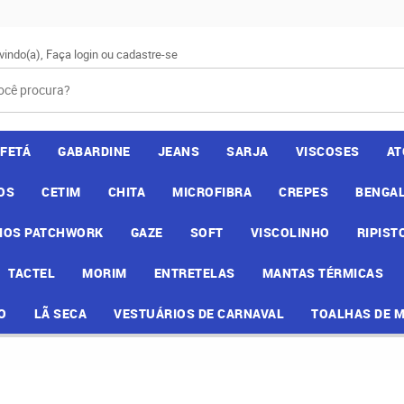
vindo(a),
Faça login
ou
cadastre-se
AFETÁ
GABARDINE
JEANS
SARJA
VISCOSES
AT
OS
CETIM
CHITA
MICROFIBRA
CREPES
BENGAL
IOS PATCHWORK
GAZE
SOFT
VISCOLINHO
RIPIST
TACTEL
MORIM
ENTRETELAS
MANTAS TÉRMICAS
O
LÃ SECA
VESTUÁRIOS DE CARNAVAL
TOALHAS DE 