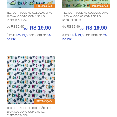
PROMOÇÃO
PROMOÇÃO
TECIDO TRICOLINE COLEÇÃO DINO
TECIDO TRICOLINE COLEÇÃO DINO
100% ALGODÃO COM 1,50 LG
100% ALGODÃO COM 1,50 LG
617B519AEEA4B
617B52F20E398
de
R$ 32,90
R$ 19,90
de
R$ 32,90
R$ 19,90
por
por
à vista
R$ 19,30
economize
3%
à vista
R$ 19,30
economize
3%
no Pix
no Pix
PROMOÇÃO
TECIDO TRICOLINE COLEÇÃO DINO
100% ALGODÃO COM 1,50 LG
617B535C245E6