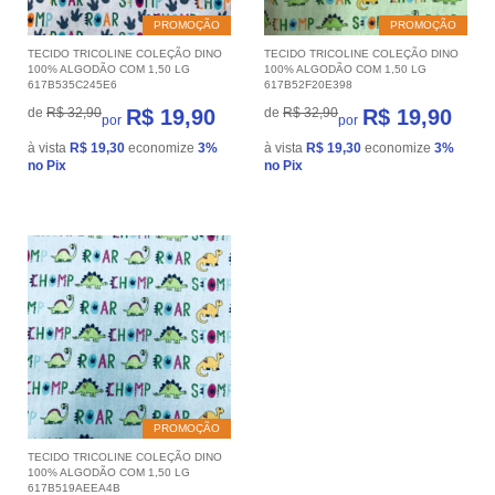
PROMOÇÃO
PROMOÇÃO
TECIDO TRICOLINE COLEÇÃO DINO
TECIDO TRICOLINE COLEÇÃO DINO
100% ALGODÃO COM 1,50 LG
100% ALGODÃO COM 1,50 LG
617B535C245E6
617B52F20E398
de
R$ 32,90
R$ 19,90
de
R$ 32,90
R$ 19,90
por
por
à vista
R$ 19,30
economize
3%
à vista
R$ 19,30
economize
3%
no Pix
no Pix
PROMOÇÃO
TECIDO TRICOLINE COLEÇÃO DINO
100% ALGODÃO COM 1,50 LG
617B519AEEA4B