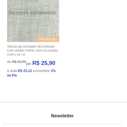
PROMOÇÃO
TRICOLINE ESTAMPA TEXTURADO
COR VERDE FORTE 100% ALGODÃO
COM 1,50 LG
de
R$ 29,90
R$ 25,90
por
à vista
R$ 25,12
economize
3%
no Pix
Newsletter