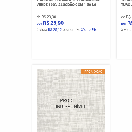
VERDE 100% ALGODÃO COM 1,50 LG
TURQU
de
R$ 29,90
de
R$ 
R$ 25,90
R
por
por
à vista
R$ 25,12
economize
3%
no Pix
à vist
PROMOÇÃO