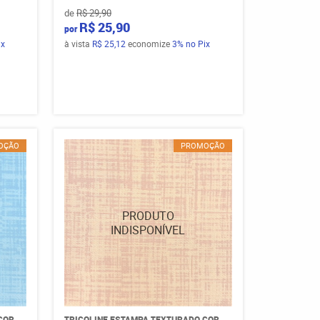
de
R$ 29,90
R$ 25,90
por
ix
à vista
R$ 25,12
economize
3%
no Pix
OÇÃO
PROMOÇÃO
COR
TRICOLINE ESTAMPA TEXTURADO COR