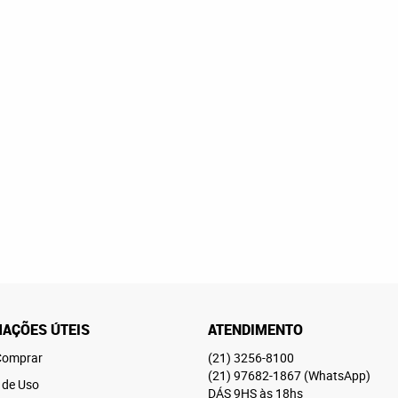
AÇÕES ÚTEIS
ATENDIMENTO
omprar
(21)
3256-8100
(21)
97682-1867
(WhatsApp)
 de Uso
DÁS 9HS às 18hs