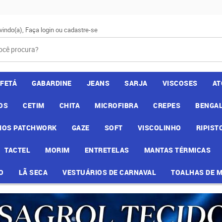
vindo(a),
Faça login
ou
cadastre-se
AFETÁ
GABARDINE
JEANS
SARJA
VISCOSES
AT
OS
CETIM
CHITA
MICROFIBRA
CREPES
BENGAL
IOS PATCHWORK
GAZE
SOFT
VISCOLINHO
RIPIST
TACTEL
MORIM
ENTRETELAS
MANTAS TÉRMICAS
O
LÃ SECA
VESTUÁRIOS DE CARNAVAL
TOALHAS DE 