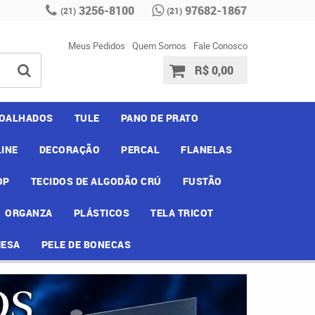
3256-8100
97682-1867
(21)
(21)
Meus Pedidos
Quem Somos
Fale Conosco
R$ 0,00
OALHADOS
TULE
PANO DE PRATO
INE
DECORAÇÃO
PERCAL
FLANELAS
OP
TECIDOS DE ALGODÃO CRÚ
FUSTÃO
ORGANZA
PLÁSTICOS
TELA TRICOT
MESA
PELE DE BONECAS