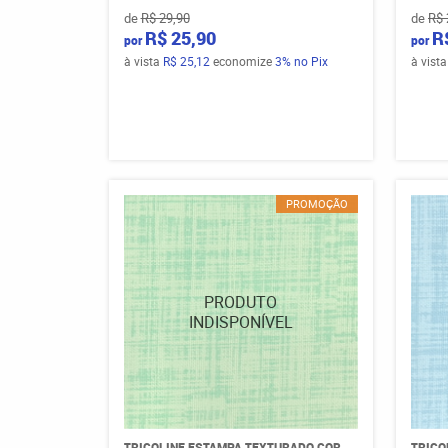
de
R$ 29,90
de
R$ 
R$ 25,90
R
por
por
à vista
R$ 25,12
economize
3%
no Pix
à vist
PROMOÇÃO
TRICOLINE ESTAMPA TEXTURADO COR
TRICO