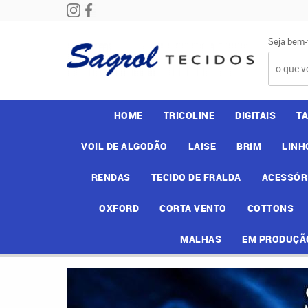
Seja bem-
HOME
TRICOLINE
DIGITAIS
T
VOIL DE ALGODÃO
LAISE
BRIM
LINH
RENDAS
TECIDO DE FRALDA
ACESSÓR
OXFORD
CORTA VENTO
COTTONS
MALHAS
EM PRODUÇÃ