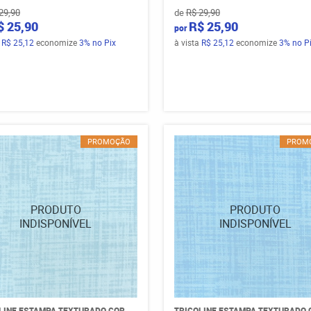
29,90
de
R$ 29,90
$ 25,90
R$ 25,90
por
a
R$ 25,12
economize
3%
no Pix
à vista
R$ 25,12
economize
3%
no P
PROMOÇÃO
PROM
LINE ESTAMPA TEXTURADO COR
TRICOLINE ESTAMPA TEXTURADO 